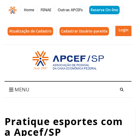
Página
Home
FENAE
Outras APCEFs
Reserva On-line
Pratique
esportes
Login
Atualização de Cadastro
Cadastrar Usuário-parente
com
a
Acessar
página
Apcef/SP
inicial
|
APCEF/SP
MENU
Pratique esportes com
a Apcef/SP