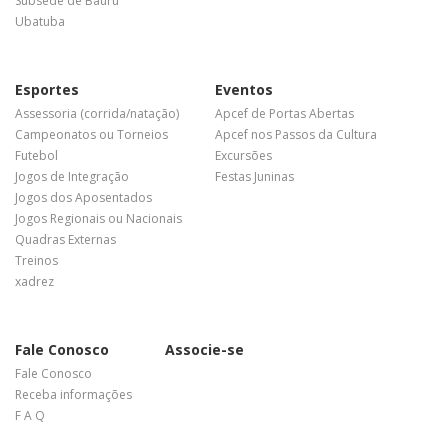
Subsede de Bauru
Ubatuba
Esportes
Eventos
Assessoria (corrida/natação)
Apcef de Portas Abertas
Campeonatos ou Torneios
Apcef nos Passos da Cultura
Futebol
Excursões
Jogos de Integração
Festas Juninas
Jogos dos Aposentados
Jogos Regionais ou Nacionais
Quadras Externas
Treinos
xadrez
Fale Conosco
Associe-se
Fale Conosco
Receba informações
F A Q