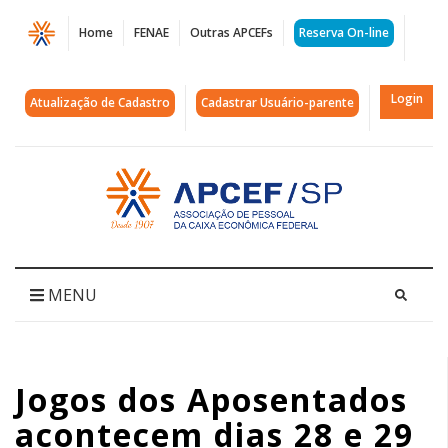
Página
Home
FENAE
Outras APCEFs
Reserva On-line
Jogos
dos
Login
Atualização de Cadastro
Cadastrar Usuário-parente
Aposentados
acontecem
Acessar
página
dias
inicial
28
e
MENU
29
de
Jogos dos Aposentados
setembro,
acontecem dias 28 e 29
anote