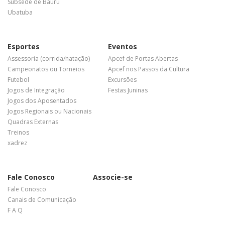
Subsede de Bauru
Ubatuba
Esportes
Eventos
Assessoria (corrida/natação)
Apcef de Portas Abertas
Campeonatos ou Torneios
Apcef nos Passos da Cultura
Futebol
Excursões
Jogos de Integração
Festas Juninas
Jogos dos Aposentados
Jogos Regionais ou Nacionais
Quadras Externas
Treinos
xadrez
Fale Conosco
Associe-se
Fale Conosco
Canais de Comunicação
F A Q