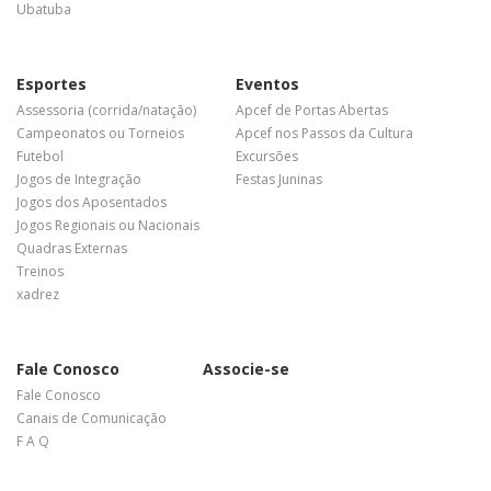
Ubatuba
Esportes
Eventos
Assessoria (corrida/natação)
Apcef de Portas Abertas
Campeonatos ou Torneios
Apcef nos Passos da Cultura
Futebol
Excursões
Jogos de Integração
Festas Juninas
Jogos dos Aposentados
Jogos Regionais ou Nacionais
Quadras Externas
Treinos
xadrez
Fale Conosco
Associe-se
Fale Conosco
Canais de Comunicação
F A Q