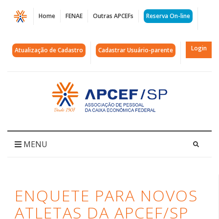
Página
Home
FENAE
Outras APCEFs
Reserva On-line
Enquete
para
Login
Atualização de Cadastro
Cadastrar Usuário-parente
novos
atletas
Acessar
página
da
inicial
APCEF/SP
|
MENU
APCEF/SP
ENQUETE PARA NOVOS
ATLETAS DA APCEF/SP