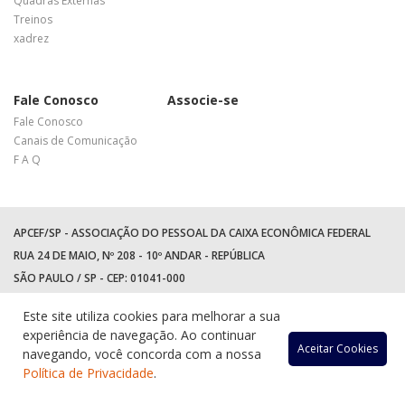
Quadras Externas
Treinos
xadrez
Fale Conosco
Associe-se
Fale Conosco
Canais de Comunicação
F A Q
APCEF/SP - ASSOCIAÇÃO DO PESSOAL DA CAIXA ECONÔMICA FEDERAL
RUA 24 DE MAIO, Nº 208 - 10º ANDAR - REPÚBLICA
SÃO PAULO / SP - CEP: 01041-000
TEL: +55 (11) 3017-8300
Este site utiliza cookies para melhorar a sua
WhatsApp:
(11) 94597-5758
experiência de navegação. Ao continuar
Acessar
Acessar
Acess
Ac
Aceitar Cookies
navegando, você concorda com a nossa
Política de Privacidade
.