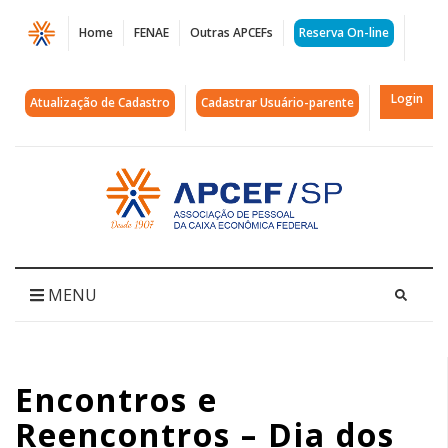
Página
Home
FENAE
Outras APCEFs
Reserva On-line
Encontros
e
Login
Atualização de Cadastro
Cadastrar Usuário-parente
Reencontros
-
Acessar
página
Dia
inicial
dos
Aposentados
MENU
2017
|
Encontros e
APCEF/SP
Reencontros – Dia dos