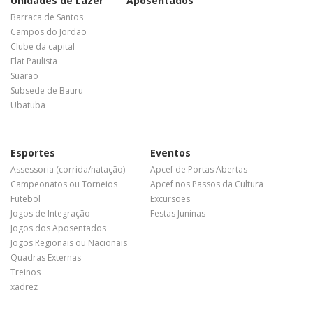
Unidades de Lazer
Aposentados
Barraca de Santos
Campos do Jordão
Clube da capital
Flat Paulista
Suarão
Subsede de Bauru
Ubatuba
Esportes
Eventos
Assessoria (corrida/natação)
Apcef de Portas Abertas
Campeonatos ou Torneios
Apcef nos Passos da Cultura
Futebol
Excursões
Jogos de Integração
Festas Juninas
Jogos dos Aposentados
Jogos Regionais ou Nacionais
Quadras Externas
Treinos
xadrez