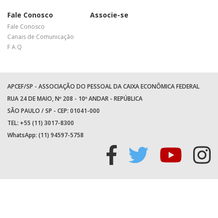
Fale Conosco
Associe-se
Fale Conosco
Canais de Comunicação
F A Q
APCEF/SP - ASSOCIAÇÃO DO PESSOAL DA CAIXA ECONÔMICA FEDERAL
RUA 24 DE MAIO, Nº 208 - 10º ANDAR - REPÚBLICA
SÃO PAULO / SP - CEP: 01041-000
TEL: +55 (11) 3017-8300
WhatsApp:
(11) 94597-5758
Acessar
Acessar
Acess
Ac
facebook
twitter
youtu
in