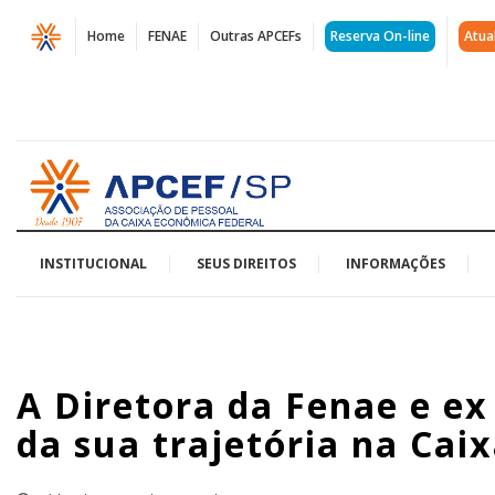
Página
Home
FENAE
Outras APCEFs
Reserva On-line
Atua
A
Diretora
da
Acessar
Fenae
página
inicial
e
ex
INSTITUCIONAL
SEUS DIREITOS
INFORMAÇÕES
-
presidente
A Diretora da Fenae e ex
da
da sua trajetória na Cai
APCEF/SP
fala