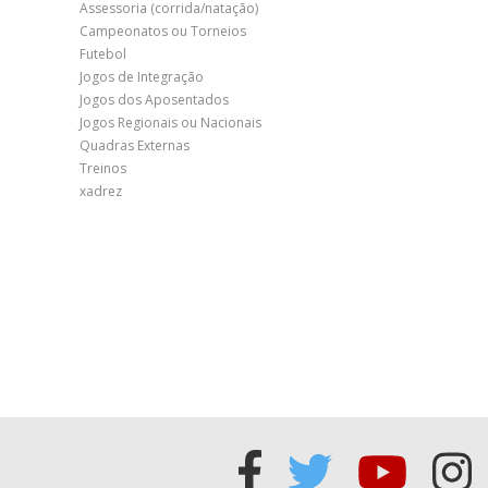
Assessoria (corrida/natação)
Campeonatos ou Torneios
Futebol
Jogos de Integração
Jogos dos Aposentados
Jogos Regionais ou Nacionais
Quadras Externas
Treinos
xadrez
Acessar
Acessar
Acess
Ac