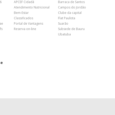
26
APCEF Cidadã
Barraca de Santos
Atendimento Nutricional
Campos do Jordão
Bem-Estar
Clube da capital
Classificados
Flat Paulista
nae
Portal de Vantagens
Suarão
fs
Reserva on-line
Subsede de Bauru
Ubatuba
se