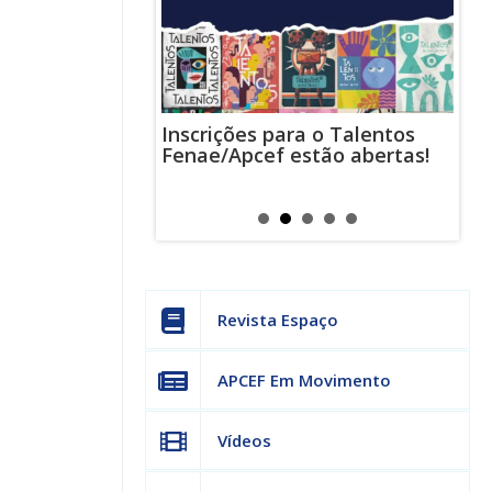
Inscrições para o Talentos
stas usam
Cha
Fenae/Apcef estão abertas!
-mail para
ind
s mensagens
man
os judiciais
can
Revista Espaço
APCEF Em Movimento
Vídeos