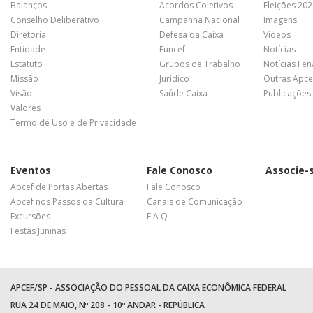
Balanços
Acordos Coletivos
Eleições 20
Conselho Deliberativo
Campanha Nacional
Imagens
Diretoria
Defesa da Caixa
Vídeos
Entidade
Funcef
Notícias
Estatuto
Grupos de Trabalho
Notícias Fe
Missão
Jurídico
Outras Apce
Visão
Saúde Caixa
Publicações
Valores
Termo de Uso e de Privacidade
Eventos
Fale Conosco
Associe-
Apcef de Portas Abertas
Fale Conosco
Apcef nos Passos da Cultura
Canais de Comunicação
Excursões
F A Q
Festas Juninas
APCEF/SP - ASSOCIAÇÃO DO PESSOAL DA CAIXA ECONÔMICA FEDERAL
RUA 24 DE MAIO, Nº 208 - 10º ANDAR - REPÚBLICA