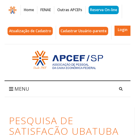
Página
Home
FENAE
Outras APCEFs
Reserva On-line
PESQUISA
DE
Login
Atualização de Cadastro
Cadastrar Usuário-parente
SATISFAÇÃO
UBATUBA
Acessar
página
|
inicial
APCEF/SP
MENU
PESQUISA DE
SATISFAÇÃO UBATUBA