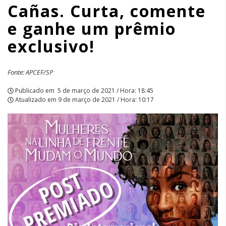
Cañas. Curta, comente
e
e ganhe um prêmio
ganhe
exclusivo!
um
prêmio
Fonte: APCEF/SP
exclusivo!
Publicado em
5 de março de 2021 / Hora: 18:45
Atualizado em
9 de março de 2021 / Hora: 10:17
|
APCEF/SP