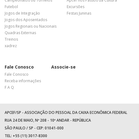
Campeonatos ou Torneios
Apcef nos Passos da Cultura
Futebol
Excursões
Jogos de Integração
Festas Juninas
Jogos dos Aposentados
Jogos Regionais ou Nacionais
Quadras Externas
Treinos
xadrez
Fale Conosco
Associe-se
Fale Conosco
Receba informações
F A Q
APCEF/SP - ASSOCIAÇÃO DO PESSOAL DA CAIXA ECONÔMICA FEDERAL
RUA 24 DE MAIO, Nº 208 - 10º ANDAR - REPÚBLICA
SÃO PAULO / SP - CEP: 01041-000
TEL: +55 (11) 3017-8300