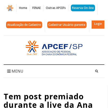
Página
Home
FENAE
Outras APCEFs
Reserva On-line
Tem
post
Login
Atualização de Cadastro
Cadastrar Usuário-parente
premiado
durante
Acessar
página
a
inicial
live
da
MENU
Ana
Cañas.
Tem post premiado
Curta,
durante a live da Ana
comente