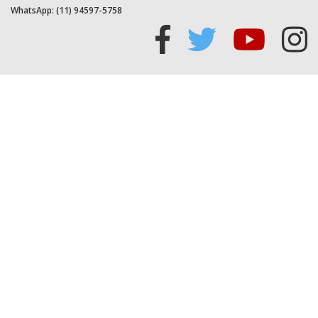
WhatsApp:
(11) 94597-5758
Acessar
Acessar
Acess
Ac
facebook
twitter
youtu
in