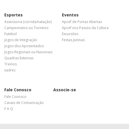
Esportes
Eventos
Assessoria (corrida/natação)
Apcef de Portas Abertas
Campeonatos ou Torneios
Apcef nos Passos da Cultura
Futebol
Excursões
Jogos de Integração
Festas Juninas
Jogos dos Aposentados
Jogos Regionais ou Nacionais
Quadras Externas
Treinos
xadrez
Fale Conosco
Associe-se
Fale Conosco
Canais de Comunicação
F A Q