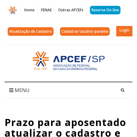
Página
Home
FENAE
Outras APCEFs
Reserva On-line
Prazo
para
Login
Atualização de Cadastro
Cadastrar Usuário-parente
aposentado
atualizar
Acessar
página
o
inicial
cadastro
e
MENU
ganhar
vale-
Prazo para aposentado
presente
atualizar o cadastro e
termina