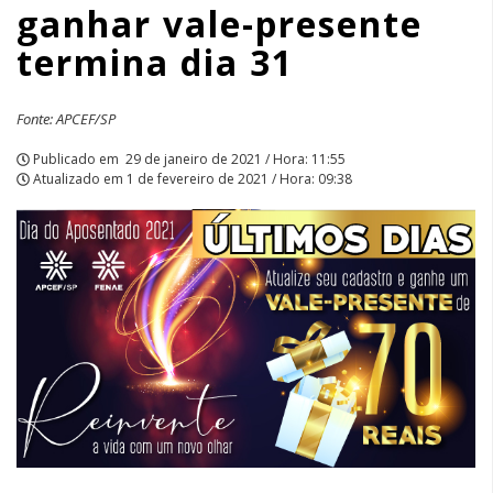
ganhar vale-presente
dia
termina dia 31
31
|
Fonte: APCEF/SP
APCEF/SP
Publicado em
29 de janeiro de 2021 / Hora: 11:55
Atualizado em
1 de fevereiro de 2021 / Hora: 09:38