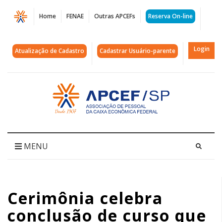
Página
Home
FENAE
Outras APCEFs
Reserva On-line
Cerimônia
celebra
Login
Atualização de Cadastro
Cadastrar Usuário-parente
conclusão
de
Acessar
página
curso
inicial
que
fortalece
MENU
autonomia
e
Cerimônia celebra
geração
conclusão de curso que
de