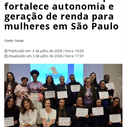
fortalece autonomia e
renda
geração de renda para
para
mulheres em São Paulo
mulheres
em
Fonte: Fenae
São
Publicado em
3 de julho de 2026 / Hora: 16:56
Atualizado em
3 de julho de 2026 / Hora: 17:01
Paulo
|
APCEF/SP