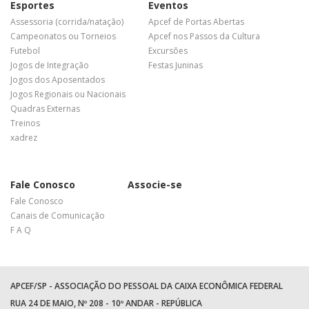
Esportes
Eventos
Assessoria (corrida/natação)
Apcef de Portas Abertas
Campeonatos ou Torneios
Apcef nos Passos da Cultura
Futebol
Excursões
Jogos de Integração
Festas Juninas
Jogos dos Aposentados
Jogos Regionais ou Nacionais
Quadras Externas
Treinos
xadrez
Fale Conosco
Associe-se
Fale Conosco
Canais de Comunicação
F A Q
APCEF/SP - ASSOCIAÇÃO DO PESSOAL DA CAIXA ECONÔMICA FEDERAL
RUA 24 DE MAIO, Nº 208 - 10º ANDAR - REPÚBLICA