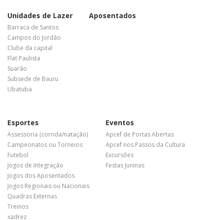
Unidades de Lazer
Aposentados
Barraca de Santos
Campos do Jordão
Clube da capital
Flat Paulista
Suarão
Subsede de Bauru
Ubatuba
Esportes
Eventos
Assessoria (corrida/natação)
Apcef de Portas Abertas
Campeonatos ou Torneios
Apcef nos Passos da Cultura
Futebol
Excursões
Jogos de Integração
Festas Juninas
Jogos dos Aposentados
Jogos Regionais ou Nacionais
Quadras Externas
Treinos
xadrez