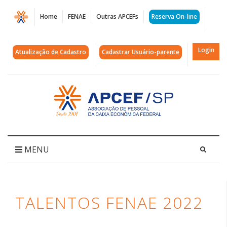
Página
Home
FENAE
Outras APCEFs
Reserva On-line
Talentos
Fenae
Login
Atualização de Cadastro
Cadastrar Usuário-parente
2022
|
Acessar
página
APCEF/SP
inicial
MENU
TALENTOS FENAE 2022