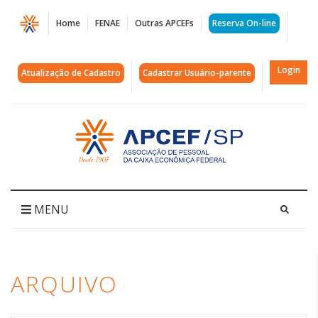
Página
Home
FENAE
Outras APCEFs
Reserva On-line
Arquivos
transtornos
Login
Atualização de Cadastro
Cadastrar Usuário-parente
|
APCEF/SP
Acessar
página
inicial
MENU
ARQUIVO