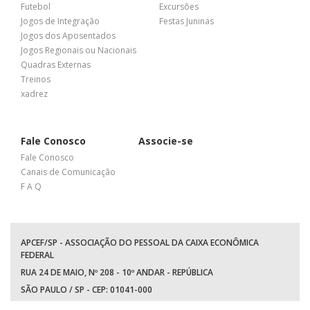
Futebol
Excursões
Jogos de Integração
Festas Juninas
Jogos dos Aposentados
Jogos Regionais ou Nacionais
Quadras Externas
Treinos
xadrez
Fale Conosco
Associe-se
Fale Conosco
Canais de Comunicação
F A Q
APCEF/SP - ASSOCIAÇÃO DO PESSOAL DA CAIXA ECONÔMICA
FEDERAL
RUA 24 DE MAIO, Nº 208 - 10º ANDAR - REPÚBLICA
SÃO PAULO / SP - CEP: 01041-000
TEL: +55 (11) 3017-8300