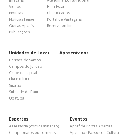
Imagens
Atendimento Nutricional
Vídeos
Bem-Estar
Notícias
Classificados
Notícias Fenae
Portal de Vantagens
Outras Apcefs
Reserva on-line
Publicações
Unidades de Lazer
Aposentados
Barraca de Santos
Campos do Jordão
Clube da capital
Flat Paulista
Suarão
Subsede de Bauru
Ubatuba
Esportes
Eventos
Assessoria (corrida/natação)
Apcef de Portas Abertas
Campeonatos ou Torneios
Apcef nos Passos da Cultura