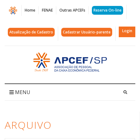
Página
Home
FENAE
Outras APCEFs
Reserva On-line
Arquivos
seeb/SP
Login
Atualização de Cadastro
Cadastrar Usuário-parente
|
APCEF/SP
Acessar
página
inicial
MENU
ARQUIVO