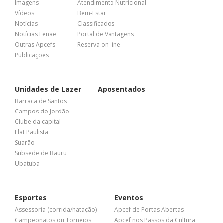
Imagens
Atendimento Nutricional
Vídeos
Bem-Estar
Notícias
Classificados
Notícias Fenae
Portal de Vantagens
Outras Apcefs
Reserva on-line
Publicações
Unidades de Lazer
Aposentados
Barraca de Santos
Campos do Jordão
Clube da capital
Flat Paulista
Suarão
Subsede de Bauru
Ubatuba
Esportes
Eventos
Assessoria (corrida/natação)
Apcef de Portas Abertas
Campeonatos ou Torneios
Apcef nos Passos da Cultura