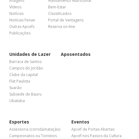
Imagens
Atendimento Nutricional
Vídeos
Bem-Estar
Notícias
Classificados
Notícias Fenae
Portal de Vantagens
Outras Apcefs
Reserva on-line
Publicações
Unidades de Lazer
Aposentados
Barraca de Santos
Campos do Jordão
Clube da capital
Flat Paulista
Suarão
Subsede de Bauru
Ubatuba
Esportes
Eventos
Assessoria (corrida/natação)
Apcef de Portas Abertas
Campeonatos ou Torneios
Apcef nos Passos da Cultura