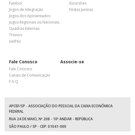
Futebol
Excursões
Jogos de Integração
Festas Juninas
Jogos dos Aposentados
Jogos Regionais ou Nacionais
Quadras Externas
Treinos
xadrez
Fale Conosco
Associe-se
Fale Conosco
Canais de Comunicação
F A Q
APCEF/SP - ASSOCIAÇÃO DO PESSOAL DA CAIXA ECONÔMICA
FEDERAL
RUA 24 DE MAIO, Nº 208 - 10º ANDAR - REPÚBLICA
SÃO PAULO / SP - CEP: 01041-000
TEL: +55 (11) 3017-8300