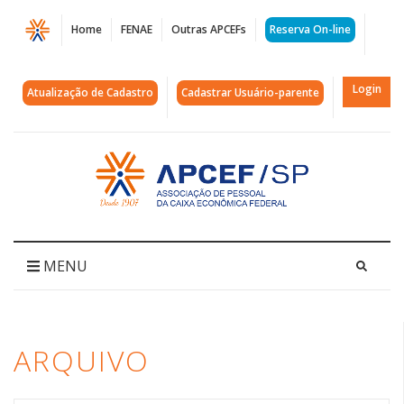
Página
Home
FENAE
Outras APCEFs
Reserva On-line
Arquivos
São
Login
Atualização de Cadastro
Cadastrar Usuário-parente
Bernardo
|
Acessar
página
APCEF/SP
inicial
MENU
ARQUIVO