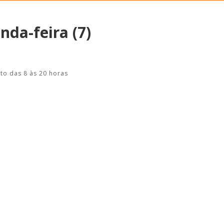
nda-feira (7)
Alerta: golpi
Aproveite a parceria da Apcef
WhatsApp e e
com o Sesi e invista em saúde
to das 8 às 20 horas
enviar falsa
e momentos de lazer!
sobre process