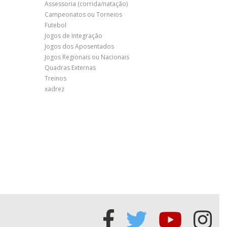
Assessoria (corrida/natação)
Campeonatos ou Torneios
Futebol
Jogos de Integração
Jogos dos Aposentados
Jogos Regionais ou Nacionais
Quadras Externas
Treinos
xadrez
Acessar
Acessar
Acessa
Ace