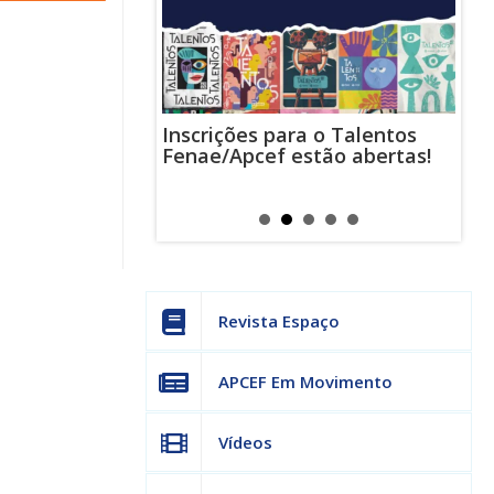
Inscrições para o Talentos
stas usam
Cha
Fenae/Apcef estão abertas!
-mail para
ind
s mensagens
man
os judiciais
can
Revista Espaço
APCEF Em Movimento
Vídeos