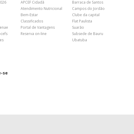
2026
APCEF Cidadã
Barraca de Santos
Atendimento Nutricional
Campos do Jordão
Bem-Estar
Clube da capital
Classificados
Flat Paulista
Fenae
Portal de Vantagens
Suarão
pcefs
Reserva on-line
Subsede de Bauru
es
Ubatuba
e-se