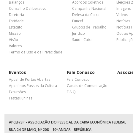
Balanços
Acordos Coletivos
Eleições 
Conselho Deliberativo
Campanha Nacional
Imagens
Diretoria
Defesa da Caixa
Vídeos
Entidade
Funcef
Notícias
Estatuto
Grupos de Trabalho
Notícias 
Missão
Jurídico
Outras A
Visão
Saúde Caixa
Publicaçõ
Valores
Termo de Uso e de Privacidade
Eventos
Fale Conosco
Associ
Apcef de Portas Abertas
Fale Conosco
Apcef nos Passos da Cultura
Canais de Comunicação
Excursões
F A Q
Festas Juninas
APCEF/SP - ASSOCIAÇÃO DO PESSOAL DA CAIXA ECONÔMICA FEDERAL
RUA 24 DE MAIO, Nº 208 - 10º ANDAR - REPÚBLICA