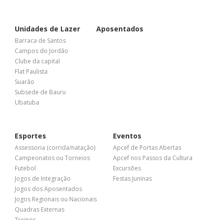
Unidades de Lazer
Aposentados
Barraca de Santos
Campos do Jordão
Clube da capital
Flat Paulista
Suarão
Subsede de Bauru
Ubatuba
Esportes
Eventos
Assessoria (corrida/natação)
Apcef de Portas Abertas
Campeonatos ou Torneios
Apcef nos Passos da Cultura
Futebol
Excursões
Jogos de Integração
Festas Juninas
Jogos dos Aposentados
Jogos Regionais ou Nacionais
Quadras Externas
Treinos