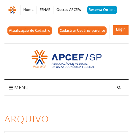
Página
Home
FENAE
Outras APCEFs
Reserva On-line
Arquivos
prontofalei
Login
Atualização de Cadastro
Cadastrar Usuário-parente
|
APCEF/SP
Acessar
página
inicial
MENU
ARQUIVO