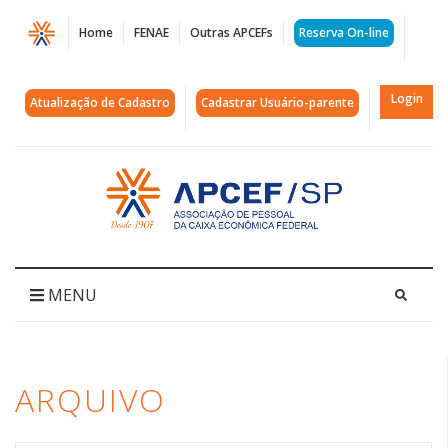
Página
Home
FENAE
Outras APCEFs
Reserva On-line
Arquivos
projeto
Login
Atualização de Cadastro
Cadastrar Usuário-parente
sustentabilidade
|
Acessar
página
APCEF/SP
inicial
MENU
ARQUIVO