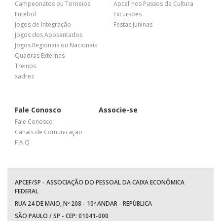
Campeonatos ou Torneios
Apcef nos Passos da Cultura
Futebol
Excursões
Jogos de Integração
Festas Juninas
Jogos dos Aposentados
Jogos Regionais ou Nacionais
Quadras Externas
Treinos
xadrez
Fale Conosco
Associe-se
Fale Conosco
Canais de Comunicação
F A Q
APCEF/SP - ASSOCIAÇÃO DO PESSOAL DA CAIXA ECONÔMICA
FEDERAL
RUA 24 DE MAIO, Nº 208 - 10º ANDAR - REPÚBLICA
SÃO PAULO / SP - CEP: 01041-000