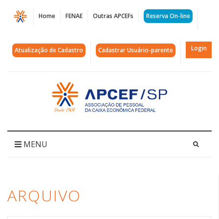
Página
Home
FENAE
Outras APCEFs
Reserva On-line
Arquivos
programa
Login
Atualização de Cadastro
Cadastrar Usuário-parente
teia
|
Acessar
página
APCEF/SP
inicial
MENU
ARQUIVO