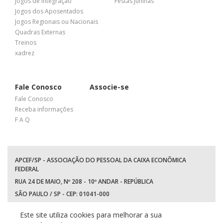
Jogos de Integração
Festas Juninas
Jogos dos Aposentados
Jogos Regionais ou Nacionais
Quadras Externas
Treinos
xadrez
Fale Conosco
Associe-se
Fale Conosco
Receba informações
F A Q
APCEF/SP - ASSOCIAÇÃO DO PESSOAL DA CAIXA ECONÔMICA
FEDERAL
RUA 24 DE MAIO, Nº 208 - 10º ANDAR - REPÚBLICA
SÃO PAULO / SP - CEP: 01041-000
TEL: +55 (11) 3017-8300
Este site utiliza cookies para melhorar a sua
WhatsApp:
(11) 94597-5758