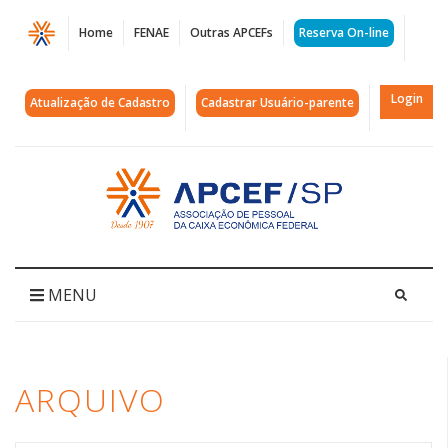
Página
Home
FENAE
Outras APCEFs
Reserva On-line
Arquivos
previ
Login
Atualização de Cadastro
Cadastrar Usuário-parente
|
APCEF/SP
Acessar
página
inicial
MENU
ARQUIVO