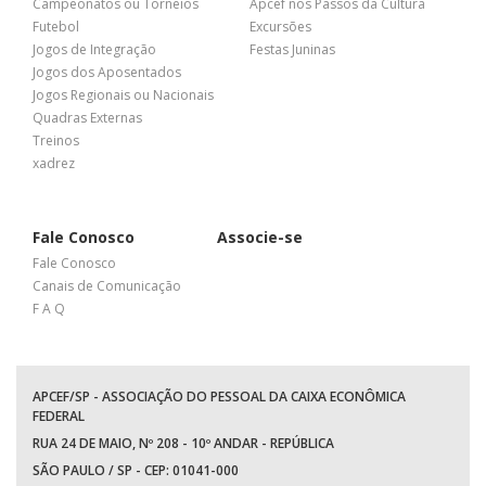
Campeonatos ou Torneios
Apcef nos Passos da Cultura
Futebol
Excursões
Jogos de Integração
Festas Juninas
Jogos dos Aposentados
Jogos Regionais ou Nacionais
Quadras Externas
Treinos
xadrez
Fale Conosco
Associe-se
Fale Conosco
Canais de Comunicação
F A Q
APCEF/SP - ASSOCIAÇÃO DO PESSOAL DA CAIXA ECONÔMICA
FEDERAL
RUA 24 DE MAIO, Nº 208 - 10º ANDAR - REPÚBLICA
SÃO PAULO / SP - CEP: 01041-000