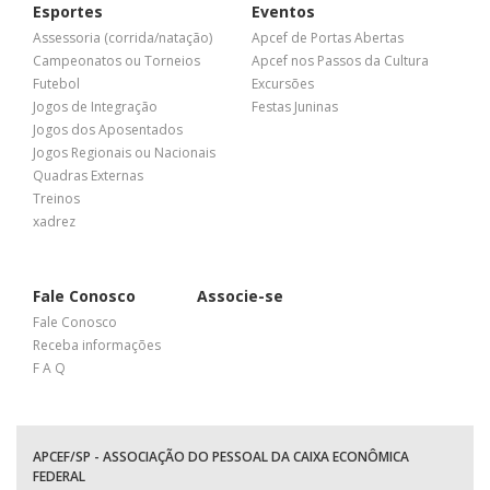
Esportes
Eventos
Assessoria (corrida/natação)
Apcef de Portas Abertas
Campeonatos ou Torneios
Apcef nos Passos da Cultura
Futebol
Excursões
Jogos de Integração
Festas Juninas
Jogos dos Aposentados
Jogos Regionais ou Nacionais
Quadras Externas
Treinos
xadrez
Fale Conosco
Associe-se
Fale Conosco
Receba informações
F A Q
APCEF/SP - ASSOCIAÇÃO DO PESSOAL DA CAIXA ECONÔMICA
FEDERAL