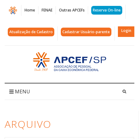
Página
Home
FENAE
Outras APCEFs
Reserva On-line
Arquivos
prazos
Login
Atualização de Cadastro
Cadastrar Usuário-parente
|
APCEF/SP
Acessar
página
inicial
MENU
ARQUIVO