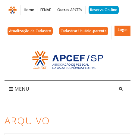
Página
Home
FENAE
Outras APCEFs
Reserva On-line
Arquivos
PLP
Login
Atualização de Cadastro
Cadastrar Usuário-parente
268
|
Acessar
página
APCEF/SP
inicial
MENU
ARQUIVO