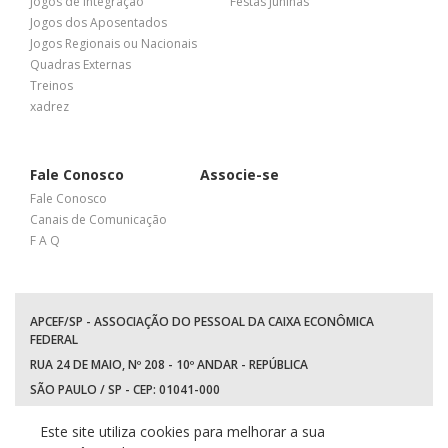
Jogos de Integração
Festas Juninas
Jogos dos Aposentados
Jogos Regionais ou Nacionais
Quadras Externas
Treinos
xadrez
Fale Conosco
Associe-se
Fale Conosco
Canais de Comunicação
F A Q
APCEF/SP - ASSOCIAÇÃO DO PESSOAL DA CAIXA ECONÔMICA
FEDERAL
RUA 24 DE MAIO, Nº 208 - 10º ANDAR - REPÚBLICA
SÃO PAULO / SP - CEP: 01041-000
TEL: +55 (11) 3017-8300
Este site utiliza cookies para melhorar a sua
WhatsApp:
(11) 94597-5758