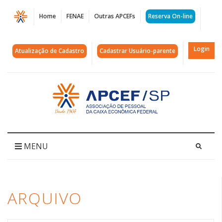
Página
Home
FENAE
Outras APCEFs
Reserva On-line
Arquivos
PLP
Login
Atualização de Cadastro
Cadastrar Usuário-parente
|
APCEF/SP
Acessar
página
inicial
MENU
ARQUIVO