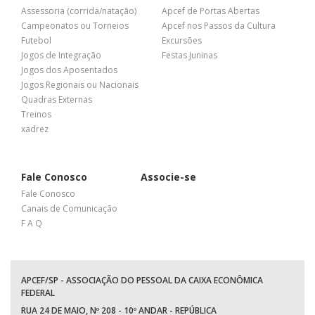
Assessoria (corrida/natação)
Apcef de Portas Abertas
Campeonatos ou Torneios
Apcef nos Passos da Cultura
Futebol
Excursões
Jogos de Integração
Festas Juninas
Jogos dos Aposentados
Jogos Regionais ou Nacionais
Quadras Externas
Treinos
xadrez
Fale Conosco
Associe-se
Fale Conosco
Canais de Comunicação
F A Q
APCEF/SP - ASSOCIAÇÃO DO PESSOAL DA CAIXA ECONÔMICA
FEDERAL
RUA 24 DE MAIO, Nº 208 - 10º ANDAR - REPÚBLICA