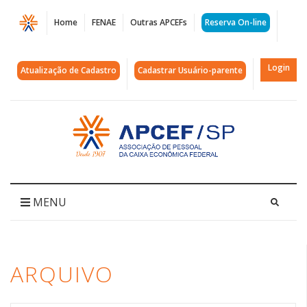
Página
Home
FENAE
Outras APCEFs
Reserva On-line
Arquivos
plebiscito
Login
Atualização de Cadastro
Cadastrar Usuário-parente
|
APCEF/SP
Acessar
página
inicial
MENU
ARQUIVO