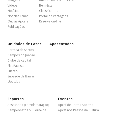
Imagens
Atendimento Nutricional
Vídeos
Bem-Estar
Notícias
Classificados
Notícias Fenae
Portal de Vantagens
Outras Apcefs
Reserva on-line
Publicações
Unidades de Lazer
Aposentados
Barraca de Santos
Campos do Jordão
Clube da capital
Flat Paulista
Suarão
Subsede de Bauru
Ubatuba
Esportes
Eventos
Assessoria (corrida/natação)
Apcef de Portas Abertas
Campeonatos ou Torneios
Apcef nos Passos da Cultura