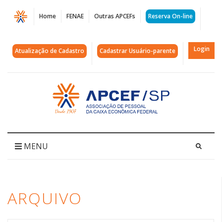
Página
Home
FENAE
Outras APCEFs
Reserva On-line
Arquivos
PL6159
Login
Atualização de Cadastro
Cadastrar Usuário-parente
|
APCEF/SP
Acessar
página
inicial
MENU
ARQUIVO