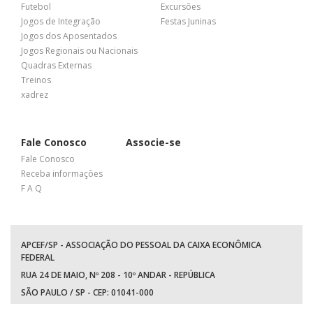
Futebol
Excursões
Jogos de Integração
Festas Juninas
Jogos dos Aposentados
Jogos Regionais ou Nacionais
Quadras Externas
Treinos
xadrez
Fale Conosco
Associe-se
Fale Conosco
Receba informações
F A Q
APCEF/SP - ASSOCIAÇÃO DO PESSOAL DA CAIXA ECONÔMICA
FEDERAL
RUA 24 DE MAIO, Nº 208 - 10º ANDAR - REPÚBLICA
SÃO PAULO / SP - CEP: 01041-000
TEL: +55 (11) 3017-8300