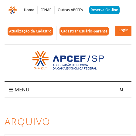
Página
Home
FENAE
Outras APCEFs
Reserva On-line
Arquivos
pesca
Login
Atualização de Cadastro
Cadastrar Usuário-parente
esportiva
|
Acessar
página
APCEF/SP
inicial
MENU
ARQUIVO