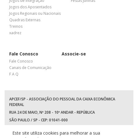
Jogos de Integração
Festas Juninas
Jogos dos Aposentados
Jogos Regionais ou Nacionais
Quadras Externas
Treinos
xadrez
Fale Conosco
Associe-se
Fale Conosco
Canais de Comunicação
F A Q
APCEF/SP - ASSOCIAÇÃO DO PESSOAL DA CAIXA ECONÔMICA
FEDERAL
RUA 24 DE MAIO, Nº 208 - 10º ANDAR - REPÚBLICA
SÃO PAULO / SP - CEP: 01041-000
TEL: +55 (11) 3017-8300
Este site utiliza cookies para melhorar a sua
WhatsApp:
(11) 94597-5758