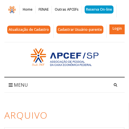
Página
Home
FENAE
Outras APCEFs
Reserva On-line
Arquivos
pensão
Login
Atualização de Cadastro
Cadastrar Usuário-parente
completa
|
Acessar
página
APCEF/SP
inicial
MENU
ARQUIVO