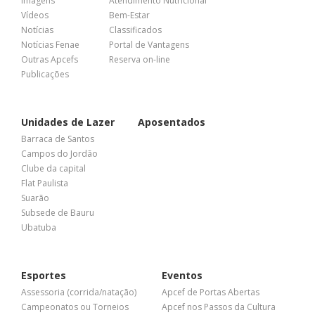
Imagens
Atendimento Nutricional
Vídeos
Bem-Estar
Notícias
Classificados
Notícias Fenae
Portal de Vantagens
Outras Apcefs
Reserva on-line
Publicações
Unidades de Lazer
Aposentados
Barraca de Santos
Campos do Jordão
Clube da capital
Flat Paulista
Suarão
Subsede de Bauru
Ubatuba
Esportes
Eventos
Assessoria (corrida/natação)
Apcef de Portas Abertas
Campeonatos ou Torneios
Apcef nos Passos da Cultura