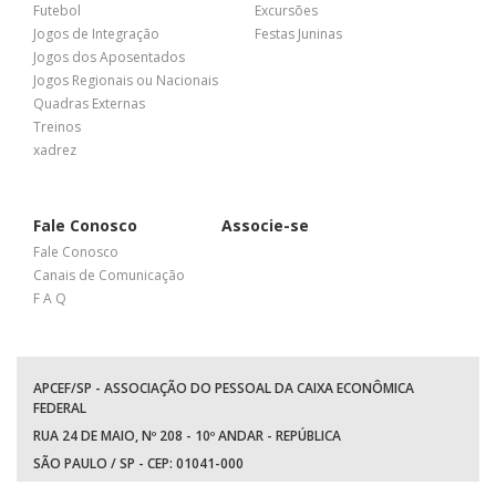
Futebol
Excursões
Jogos de Integração
Festas Juninas
Jogos dos Aposentados
Jogos Regionais ou Nacionais
Quadras Externas
Treinos
xadrez
Fale Conosco
Associe-se
Fale Conosco
Canais de Comunicação
F A Q
APCEF/SP - ASSOCIAÇÃO DO PESSOAL DA CAIXA ECONÔMICA
FEDERAL
RUA 24 DE MAIO, Nº 208 - 10º ANDAR - REPÚBLICA
SÃO PAULO / SP - CEP: 01041-000
TEL: +55 (11) 3017-8300