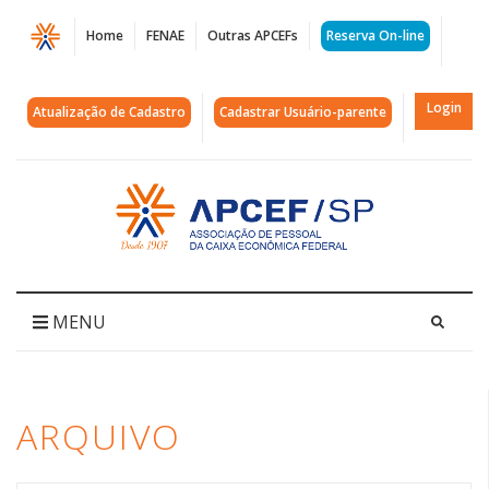
Página
Home
FENAE
Outras APCEFs
Reserva On-line
Arquivos
Pedro
Login
Atualização de Cadastro
Cadastrar Usuário-parente
Hallal
|
Acessar
página
APCEF/SP
inicial
MENU
ARQUIVO