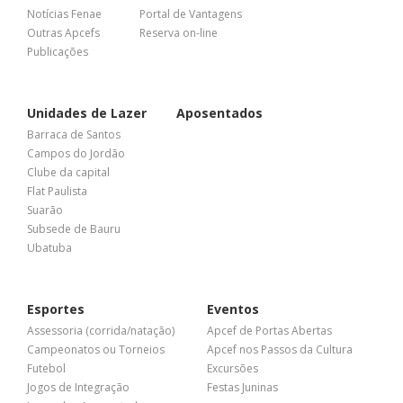
Notícias Fenae
Portal de Vantagens
Outras Apcefs
Reserva on-line
Publicações
Unidades de Lazer
Aposentados
Barraca de Santos
Campos do Jordão
Clube da capital
Flat Paulista
Suarão
Subsede de Bauru
Ubatuba
Esportes
Eventos
Assessoria (corrida/natação)
Apcef de Portas Abertas
Campeonatos ou Torneios
Apcef nos Passos da Cultura
Futebol
Excursões
Jogos de Integração
Festas Juninas