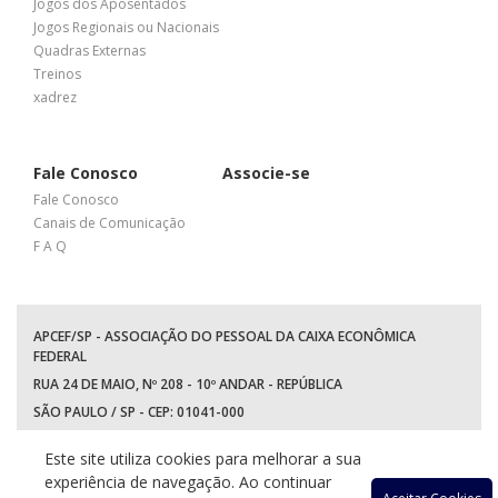
Jogos dos Aposentados
Jogos Regionais ou Nacionais
Quadras Externas
Treinos
xadrez
Fale Conosco
Associe-se
Fale Conosco
Canais de Comunicação
F A Q
APCEF/SP - ASSOCIAÇÃO DO PESSOAL DA CAIXA ECONÔMICA
FEDERAL
RUA 24 DE MAIO, Nº 208 - 10º ANDAR - REPÚBLICA
SÃO PAULO / SP - CEP: 01041-000
TEL: +55 (11) 3017-8300
Este site utiliza cookies para melhorar a sua
WhatsApp:
(11) 94597-5758
experiência de navegação. Ao continuar