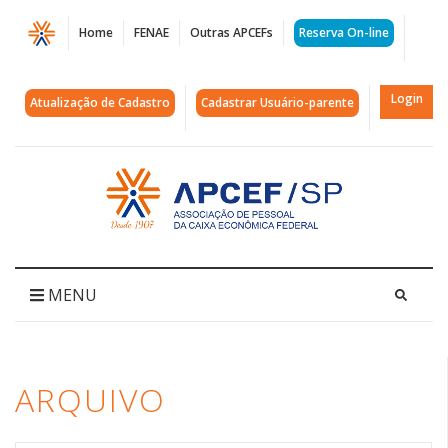
Página
Home
FENAE
Outras APCEFs
Reserva On-line
Arquivos
osvaldo
Login
Atualização de Cadastro
Cadastrar Usuário-parente
cruz
|
Acessar
página
APCEF/SP
inicial
MENU
ARQUIVO