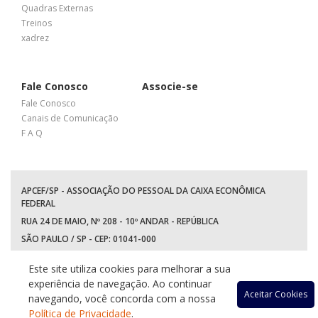
Quadras Externas
Treinos
xadrez
Fale Conosco
Associe-se
Fale Conosco
Canais de Comunicação
F A Q
APCEF/SP - ASSOCIAÇÃO DO PESSOAL DA CAIXA ECONÔMICA
FEDERAL
RUA 24 DE MAIO, Nº 208 - 10º ANDAR - REPÚBLICA
SÃO PAULO / SP - CEP: 01041-000
TEL: +55 (11) 3017-8300
Este site utiliza cookies para melhorar a sua
WhatsApp:
(11) 94597-5758
experiência de navegação. Ao continuar
Acessar
Acessar
Acessa
Ace
Aceitar Cookies
navegando, você concorda com a nossa
Política de Privacidade
.