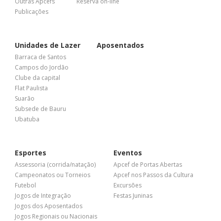
Outras Apcefs
Reserva on-line
Publicações
Unidades de Lazer
Aposentados
Barraca de Santos
Campos do Jordão
Clube da capital
Flat Paulista
Suarão
Subsede de Bauru
Ubatuba
Esportes
Eventos
Assessoria (corrida/natação)
Apcef de Portas Abertas
Campeonatos ou Torneios
Apcef nos Passos da Cultura
Futebol
Excursões
Jogos de Integração
Festas Juninas
Jogos dos Aposentados
Jogos Regionais ou Nacionais