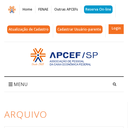
Página
Home
FENAE
Outras APCEFs
Reserva On-line
Arquivos
ofertas
Login
Atualização de Cadastro
Cadastrar Usuário-parente
|
APCEF/SP
Acessar
página
inicial
MENU
ARQUIVO