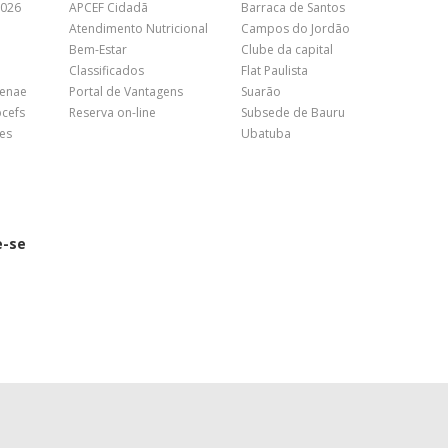
2026
APCEF Cidadã
Barraca de Santos
Atendimento Nutricional
Campos do Jordão
Bem-Estar
Clube da capital
Classificados
Flat Paulista
Fenae
Portal de Vantagens
Suarão
pcefs
Reserva on-line
Subsede de Bauru
es
Ubatuba
e-se