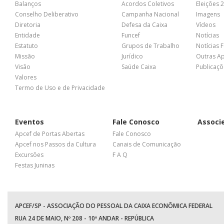
Balanços
Acordos Coletivos
Eleições 
Conselho Deliberativo
Campanha Nacional
Imagens
Diretoria
Defesa da Caixa
Vídeos
Entidade
Funcef
Notícias
Estatuto
Grupos de Trabalho
Notícias 
Missão
Jurídico
Outras A
Visão
Saúde Caixa
Publicaçõ
Valores
Termo de Uso e de Privacidade
Eventos
Fale Conosco
Associ
Apcef de Portas Abertas
Fale Conosco
Apcef nos Passos da Cultura
Canais de Comunicação
Excursões
F A Q
Festas Juninas
APCEF/SP - ASSOCIAÇÃO DO PESSOAL DA CAIXA ECONÔMICA FEDERAL
RUA 24 DE MAIO, Nº 208 - 10º ANDAR - REPÚBLICA