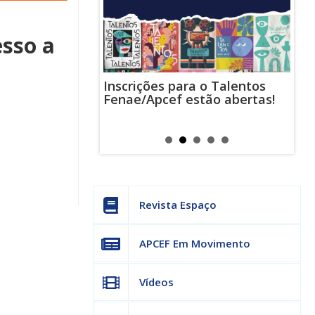
esso a
Inscrições para o Talentos
stas usam
Cha
Fenae/Apcef estão abertas!
-mail para
ind
s mensagens
man
os judiciais
can
Revista Espaço
APCEF Em Movimento
Vídeos