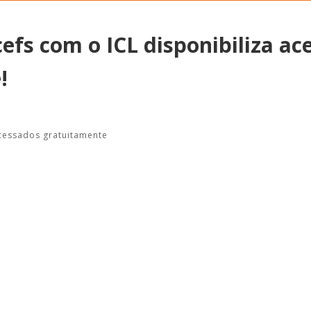
efs com o ICL disponibiliza ac
!
Alerta: golpi
Aproveite a parceria da Apcef
WhatsApp e e
com o Sesi e invista em saúde
enviar falsa
e momentos de lazer!
sobre process
cessados gratuitamente