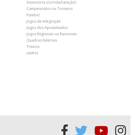
Assessoria (corrida/natação)
Campeonatos ou Torneios
Futebol
Jogos de Integração
Jogos dos Aposentados
Jogos Regionais ou Nacionais
Quadras Externas
Treinos
xadrez
Acessar
Acessar
Acessa
Ace