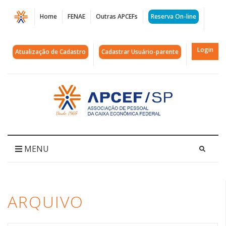
Página
Home
FENAE
Outras APCEFs
Reserva On-line
Arquivos
noite
Login
Atualização de Cadastro
Cadastrar Usuário-parente
do
boteco
Acessar
página
|
inicial
APCEF/SP
MENU
ARQUIVO