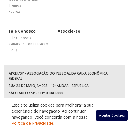
Treinos
xadrez
Fale Conosco
Associe-se
Fale Conosco
Canais de Comunicação
F A Q
APCEF/SP - ASSOCIAÇÃO DO PESSOAL DA CAIXA ECONÔMICA
FEDERAL
RUA 24 DE MAIO, Nº 208 - 10º ANDAR - REPÚBLICA
SÃO PAULO / SP - CEP: 01041-000
TEL: +55 (11) 3017-8300
Este site utiliza cookies para melhorar a sua
WhatsApp:
(11) 94597-5758
experiência de navegação. Ao continuar
Acessar
Acessar
Acessa
Ace
Aceitar Cookies
navegando, você concorda com a nossa
Política de Privacidade
.