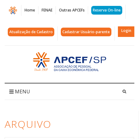
Página
Home
FENAE
Outras APCEFs
Reserva On-line
Arquivos
netos
Login
Atualização de Cadastro
Cadastrar Usuário-parente
|
APCEF/SP
Acessar
página
inicial
MENU
ARQUIVO