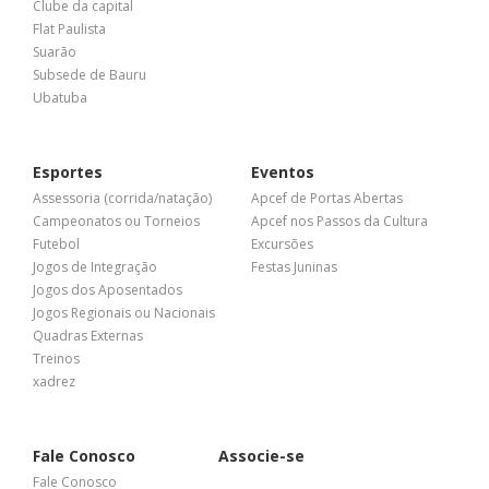
Clube da capital
Flat Paulista
Suarão
Subsede de Bauru
Ubatuba
Esportes
Eventos
Assessoria (corrida/natação)
Apcef de Portas Abertas
Campeonatos ou Torneios
Apcef nos Passos da Cultura
Futebol
Excursões
Jogos de Integração
Festas Juninas
Jogos dos Aposentados
Jogos Regionais ou Nacionais
Quadras Externas
Treinos
xadrez
Fale Conosco
Associe-se
Fale Conosco