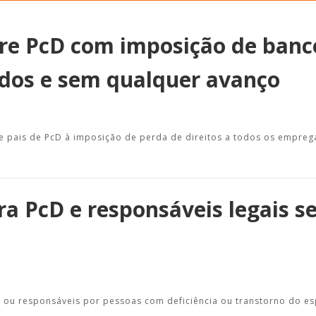
bre PcD com imposição de banc
dos e sem qualquer avanço
Alerta: golpi
Aproveite a parceria da Apcef
WhatsApp e e
com o Sesi e invista em saúde
enviar falsa
e momentos de lazer!
sobre process
e pais de PcD à imposição de perda de direitos a todos os empre
a PcD e responsáveis legais s
 ou responsáveis por pessoas com deficiência ou transtorno do es