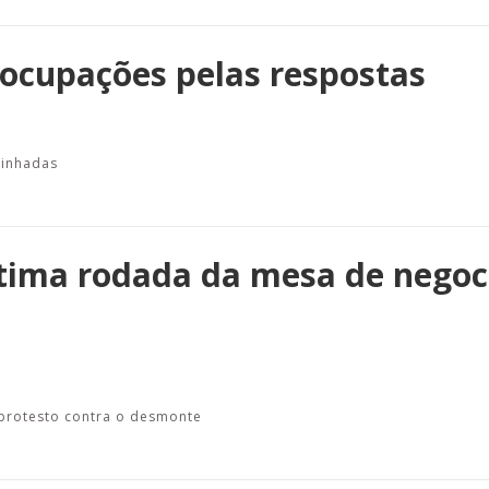
eocupações pelas respostas
minhadas
última rodada da mesa de nego
m protesto contra o desmonte