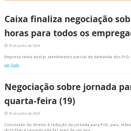
Caixa finaliza negociação so
horas para todos os emprega
19 de junho de 2024
Empresa tenta atrelar atendimento parcial de demanda dos PcD 
Ler Tudo
Negociação sobre jornada par
quarta-feira (19)
18 de junho de 2024
Concessão do direito à redução da jornada para PcD, pais, mães
(PcD/TEA) é reivindicada faz mais de um ano