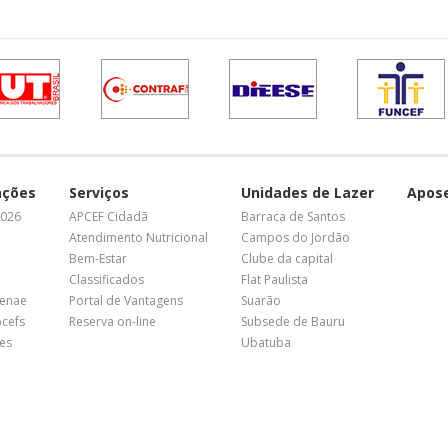
ações
Serviços
Unidades de Lazer
Apos
2026
APCEF Cidadã
Barraca de Santos
Atendimento Nutricional
Campos do Jordão
Bem-Estar
Clube da capital
Classificados
Flat Paulista
Fenae
Portal de Vantagens
Suarão
pcefs
Reserva on-line
Subsede de Bauru
es
Ubatuba