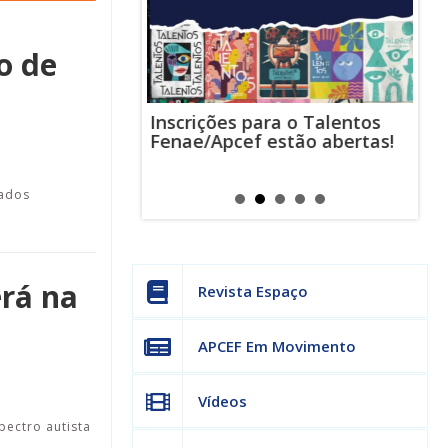
o de
Inscrições para o Talentos
stas usam
Cha
Fenae/Apcef estão abertas!
-mail para
ind
s mensagens
man
os judiciais
can
gados
erá na
Revista Espaço
APCEF Em Movimento
Vídeos
pectro autista