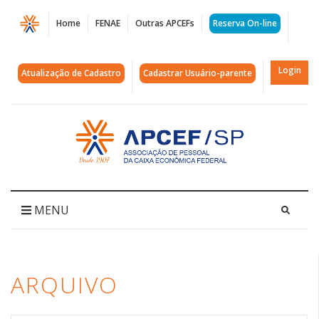
Página
Home
FENAE
Outras APCEFs
Reserva On-line
Arquivos
mudarestatutoégolpe
Login
Atualização de Cadastro
Cadastrar Usuário-parente
|
APCEF/SP
Acessar
página
inicial
MENU
ARQUIVO