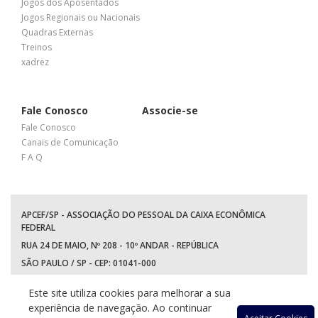
Jogos dos Aposentados
Jogos Regionais ou Nacionais
Quadras Externas
Treinos
xadrez
Fale Conosco
Associe-se
Fale Conosco
Canais de Comunicação
F A Q
APCEF/SP - ASSOCIAÇÃO DO PESSOAL DA CAIXA ECONÔMICA
FEDERAL
RUA 24 DE MAIO, Nº 208 - 10º ANDAR - REPÚBLICA
SÃO PAULO / SP - CEP: 01041-000
TEL: +55 (11) 3017-8300
Este site utiliza cookies para melhorar a sua
WhatsApp:
(11) 94597-5758
experiência de navegação. Ao continuar