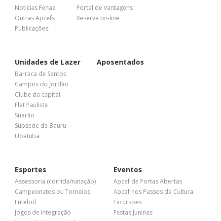
Notícias Fenae
Portal de Vantagens
Outras Apcefs
Reserva on-line
Publicações
Unidades de Lazer
Aposentados
Barraca de Santos
Campos do Jordão
Clube da capital
Flat Paulista
Suarão
Subsede de Bauru
Ubatuba
Esportes
Eventos
Assessoria (corrida/natação)
Apcef de Portas Abertas
Campeonatos ou Torneios
Apcef nos Passos da Cultura
Futebol
Excursões
Jogos de Integração
Festas Juninas