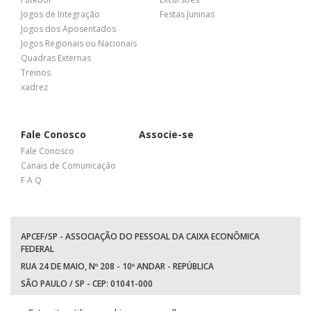
Jogos de Integração
Festas Juninas
Jogos dos Aposentados
Jogos Regionais ou Nacionais
Quadras Externas
Treinos
xadrez
Fale Conosco
Associe-se
Fale Conosco
Canais de Comunicação
F A Q
APCEF/SP - ASSOCIAÇÃO DO PESSOAL DA CAIXA ECONÔMICA
FEDERAL
RUA 24 DE MAIO, Nº 208 - 10º ANDAR - REPÚBLICA
SÃO PAULO / SP - CEP: 01041-000
TEL: +55 (11) 3017-8300