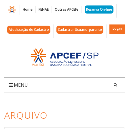
Página
Home
FENAE
Outras APCEFs
Reserva On-line
Arquivos
mesa
Login
Atualização de Cadastro
Cadastrar Usuário-parente
de
negociação
Acessar
página
específica
inicial
|
APCEF/SP
MENU
ARQUIVO