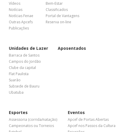
Vídeos
Bem-Estar
Notícias
Classificados
Notícias Fenae
Portal de Vantagens
Outras Apcefs
Reserva on-line
Publicações
Unidades de Lazer
Aposentados
Barraca de Santos
Campos do Jordão
Clube da capital
Flat Paulista
Suarão
Subsede de Bauru
Ubatuba
Esportes
Eventos
Assessoria (corrida/natação)
Apcef de Portas Abertas
Campeonatos ou Torneios
Apcef nos Passos da Cultura
Futebol
Excursões