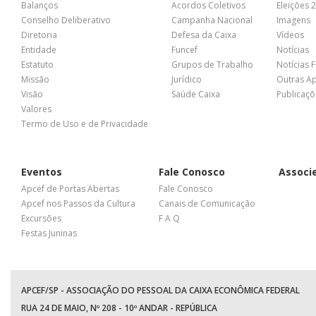
Balanços
Acordos Coletivos
Eleições 
Conselho Deliberativo
Campanha Nacional
Imagens
Diretoria
Defesa da Caixa
Vídeos
Entidade
Funcef
Notícias
Estatuto
Grupos de Trabalho
Notícias 
Missão
Jurídico
Outras A
Visão
Saúde Caixa
Publicaçõ
Valores
Termo de Uso e de Privacidade
Eventos
Fale Conosco
Associ
Apcef de Portas Abertas
Fale Conosco
Apcef nos Passos da Cultura
Canais de Comunicação
Excursões
F A Q
Festas Juninas
APCEF/SP - ASSOCIAÇÃO DO PESSOAL DA CAIXA ECONÔMICA FEDERAL
RUA 24 DE MAIO, Nº 208 - 10º ANDAR - REPÚBLICA