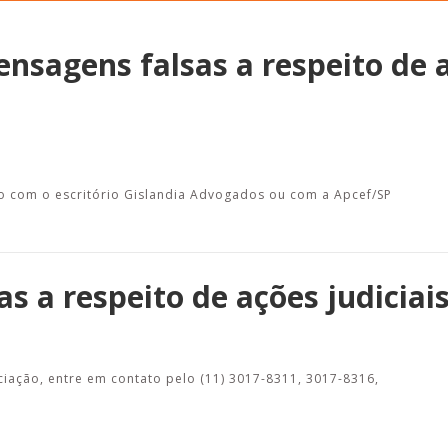
ensagens falsas a respeito de 
Alerta: golpi
Aproveite a parceria da Apcef
WhatsApp e e
com o Sesi e invista em saúde
enviar falsa
e momentos de lazer!
sobre process
lo com o escritório Gislandia Advogados ou com a Apcef/SP
 a respeito de ações judiciai
ação, entre em contato pelo (11) 3017-8311, 3017-8316,