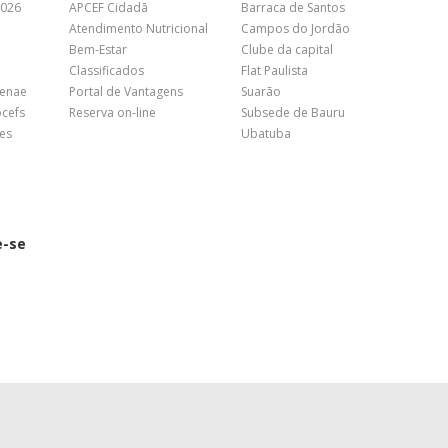
2026
APCEF Cidadã
Barraca de Santos
Atendimento Nutricional
Campos do Jordão
Bem-Estar
Clube da capital
Classificados
Flat Paulista
Fenae
Portal de Vantagens
Suarão
pcefs
Reserva on-line
Subsede de Bauru
es
Ubatuba
e-se