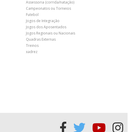
Assessoria (corrida/natação)
Campeonatos ou Torneios
Futebol
Jogos de Integração
Jogos dos Aposentados
Jogos Regionais ou Nacionais
Quadras Externas
Treinos
xadrez
Acessar
Acessar
Acessa
Ace