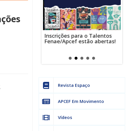
ações
Inscrições para o Talentos
stas usam
Cha
Fenae/Apcef estão abertas!
-mail para
ind
s mensagens
man
os judiciais
can
s
Revista Espaço
APCEF Em Movimento
Vídeos