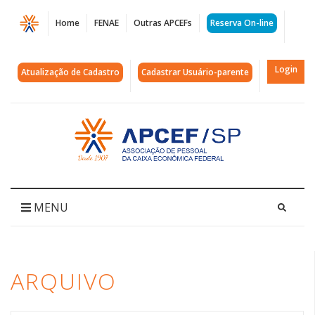
Página
Home
FENAE
Outras APCEFs
Reserva On-line
Arquivos
melhor
Login
Atualização de Cadastro
Cadastrar Usuário-parente
idade
|
Acessar
página
APCEF/SP
inicial
MENU
ARQUIVO