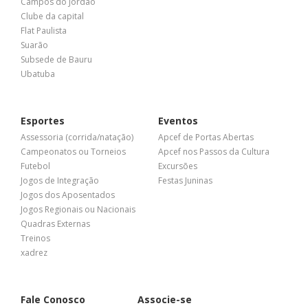
Campos do Jordão
Clube da capital
Flat Paulista
Suarão
Subsede de Bauru
Ubatuba
Esportes
Eventos
Assessoria (corrida/natação)
Apcef de Portas Abertas
Campeonatos ou Torneios
Apcef nos Passos da Cultura
Futebol
Excursões
Jogos de Integração
Festas Juninas
Jogos dos Aposentados
Jogos Regionais ou Nacionais
Quadras Externas
Treinos
xadrez
Fale Conosco
Associe-se