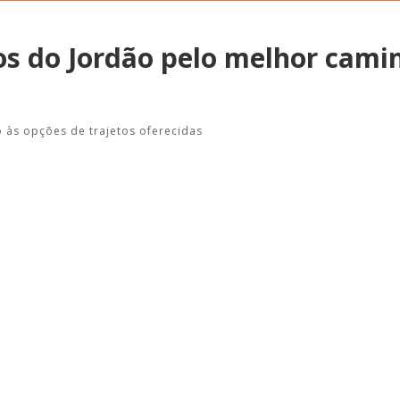
s do Jordão pelo melhor cami
Alerta: golpi
Aproveite a parceria da Apcef
WhatsApp e e
com o Sesi e invista em saúde
o às opções de trajetos oferecidas
enviar falsa
e momentos de lazer!
sobre process