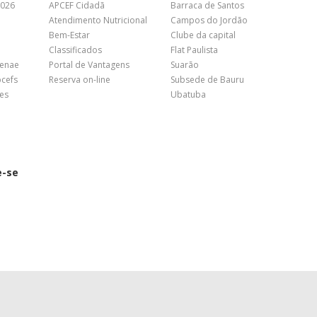
2026
APCEF Cidadã
Barraca de Santos
Atendimento Nutricional
Campos do Jordão
Bem-Estar
Clube da capital
Classificados
Flat Paulista
Fenae
Portal de Vantagens
Suarão
pcefs
Reserva on-line
Subsede de Bauru
es
Ubatuba
e-se