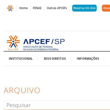
Página
Home
FENAE
Outras APCEFs
Reserva On-line
Atua
Arquivos
melhor
caminho
Acessar
|
página
inicial
APCEF/SP
INSTITUCIONAL
SEUS DIREITOS
INFORMAÇÕES
ARQUIVO