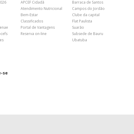
2026
APCEF Cidadã
Barraca de Santos
Atendimento Nutricional
Campos do Jordão
Bem-Estar
Clube da capital
Classificados
Flat Paulista
Fenae
Portal de Vantagens
Suarão
pcefs
Reserva on-line
Subsede de Bauru
es
Ubatuba
e-se