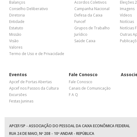
Balanços
Acordos Coletivos
Eleições 
Conselho Deliberativo
Campanha Nacional
Imagens
Diretoria
Defesa da Caixa
Vídeos
Entidade
Funcef
Notícias
Estatuto
Grupos de Trabalho
Notícias 
Missão
Jurídico
Outras A
Visão
Saúde Caixa
Publicaçõ
Valores
Termo de Uso e de Privacidade
Eventos
Fale Conosco
Associ
Apcef de Portas Abertas
Fale Conosco
Apcef nos Passos da Cultura
Canais de Comunicação
Excursões
F A Q
Festas Juninas
APCEF/SP - ASSOCIAÇÃO DO PESSOAL DA CAIXA ECONÔMICA FEDERAL
RUA 24 DE MAIO, Nº 208 - 10º ANDAR - REPÚBLICA