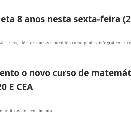
a 8 anos nesta sexta-feira (2
Alerta: golpi
Aproveite a parceria da Apcef
WhatsApp e e
com o Sesi e invista em saúde
 cursos, além de outros conteúdos como pílulas, infográficos e r
enviar falsa
e momentos de lazer!
sobre process
ento o novo curso de matemát
20 E CEA
e políticas de investimento