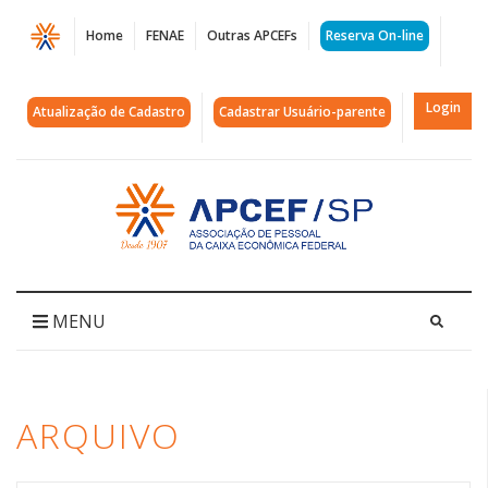
Página
Home
FENAE
Outras APCEFs
Reserva On-line
Arquivos
leis
Login
Atualização de Cadastro
Cadastrar Usuário-parente
trabalhistas
|
Acessar
página
APCEF/SP
inicial
MENU
ARQUIVO