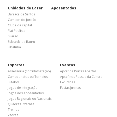
Unidades de Lazer
Aposentados
Barraca de Santos
Campos do Jordão
Clube da capital
Flat Paulista
Suarão
Subsede de Bauru
Ubatuba
Esportes
Eventos
Assessoria (corrida/natação)
Apcef de Portas Abertas
Campeonatos ou Torneios
Apcef nos Passos da Cultura
Futebol
Excursões
Jogos de Integração
Festas Juninas
Jogos dos Aposentados
Jogos Regionais ou Nacionais
Quadras Externas
Treinos
xadrez