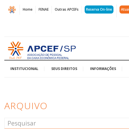
Página
Home
FENAE
Outras APCEFs
Reserva On-line
Atua
Arquivos
J&F
|
Acessar
APCEF/SP
página
inicial
INSTITUCIONAL
SEUS DIREITOS
INFORMAÇÕES
ARQUIVO