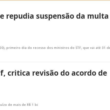
ae repudia suspensão da multa
Alerta: golpi
Aproveite a parceria da Apcef
WhatsApp e e
com o Sesi e invista em saúde
enviar falsa
e momentos de lazer!
sobre process
20), primeiro dia do recesso dos ministros do STF, que vai até 31 d
ef, critica revisão do acordo de
uízo de mais de R$ 1 bi