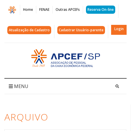
Página
Home
FENAE
Outras APCEFs
Reserva On-line
Arquivos
jaú
Login
Atualização de Cadastro
Cadastrar Usuário-parente
|
APCEF/SP
Acessar
página
inicial
MENU
ARQUIVO