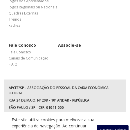
Jogos dos Aposentados
Jogos Regionais ou Nacionais
Quadras Externas
Treinos
xadrez
Fale Conosco
Associe-se
Fale Conosco
Canais de Comunicação
F A Q
APCEF/SP - ASSOCIAÇÃO DO PESSOAL DA CAIXA ECONÔMICA
FEDERAL
RUA 24 DE MAIO, Nº 208 - 10º ANDAR - REPÚBLICA
SÃO PAULO / SP - CEP: 01041-000
TEL: +55 (11) 3017-8300
Este site utiliza cookies para melhorar a sua
WhatsApp:
(11) 94597-5758
experiência de navegação. Ao continuar