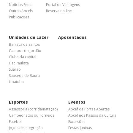
Notícias Fenae
Portal de Vantagens
Outras Apcefs
Reserva on-line
Publicações
Unidades de Lazer
Aposentados
Barraca de Santos
Campos do Jordão
Clube da capital
Flat Paulista
Suarão
Subsede de Bauru
Ubatuba
Esportes
Eventos
Assessoria (corrida/natação)
Apcef de Portas Abertas
Campeonatos ou Torneios
Apcef nos Passos da Cultura
Futebol
Excursões
Jogos de Integração
Festas Juninas