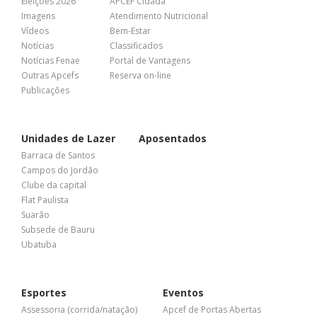
Eleições 2026
APCEF Cidadã
Imagens
Atendimento Nutricional
Vídeos
Bem-Estar
Notícias
Classificados
Notícias Fenae
Portal de Vantagens
Outras Apcefs
Reserva on-line
Publicações
Unidades de Lazer
Aposentados
Barraca de Santos
Campos do Jordão
Clube da capital
Flat Paulista
Suarão
Subsede de Bauru
Ubatuba
Esportes
Eventos
Assessoria (corrida/natação)
Apcef de Portas Abertas