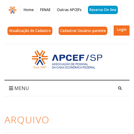
Página
Home
FENAE
Outras APCEFs
Reserva On-line
Arquivos
interclubes
Login
Atualização de Cadastro
Cadastrar Usuário-parente
|
APCEF/SP
Acessar
página
inicial
MENU
ARQUIVO