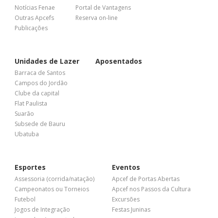
Notícias Fenae
Portal de Vantagens
Outras Apcefs
Reserva on-line
Publicações
Unidades de Lazer
Aposentados
Barraca de Santos
Campos do Jordão
Clube da capital
Flat Paulista
Suarão
Subsede de Bauru
Ubatuba
Esportes
Eventos
Assessoria (corrida/natação)
Apcef de Portas Abertas
Campeonatos ou Torneios
Apcef nos Passos da Cultura
Futebol
Excursões
Jogos de Integração
Festas Juninas