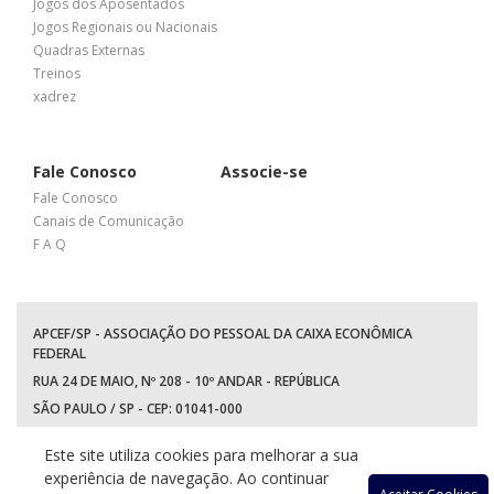
Jogos dos Aposentados
Jogos Regionais ou Nacionais
Quadras Externas
Treinos
xadrez
Fale Conosco
Associe-se
Fale Conosco
Canais de Comunicação
F A Q
APCEF/SP - ASSOCIAÇÃO DO PESSOAL DA CAIXA ECONÔMICA
FEDERAL
RUA 24 DE MAIO, Nº 208 - 10º ANDAR - REPÚBLICA
SÃO PAULO / SP - CEP: 01041-000
TEL: +55 (11) 3017-8300
Este site utiliza cookies para melhorar a sua
WhatsApp:
(11) 94597-5758
experiência de navegação. Ao continuar