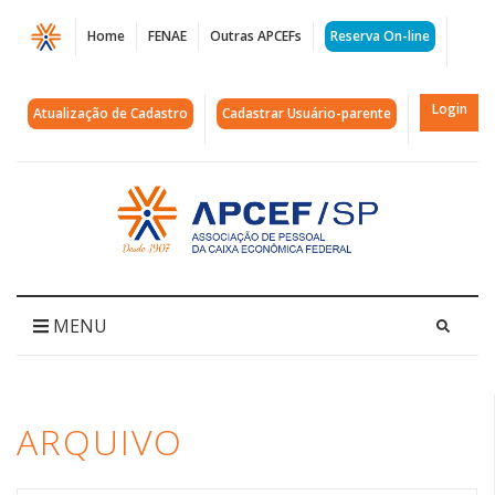
Página
Home
FENAE
Outras APCEFs
Reserva On-line
Arquivos
hotel
Login
Atualização de Cadastro
Cadastrar Usuário-parente
|
APCEF/SP
Acessar
página
inicial
MENU
ARQUIVO