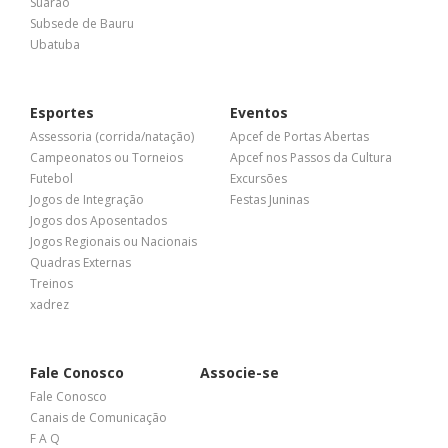
Suarão
Subsede de Bauru
Ubatuba
Esportes
Eventos
Assessoria (corrida/natação)
Apcef de Portas Abertas
Campeonatos ou Torneios
Apcef nos Passos da Cultura
Futebol
Excursões
Jogos de Integração
Festas Juninas
Jogos dos Aposentados
Jogos Regionais ou Nacionais
Quadras Externas
Treinos
xadrez
Fale Conosco
Associe-se
Fale Conosco
Canais de Comunicação
F A Q