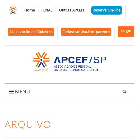
Página
Home
FENAE
Outras APCEFs
Reserva On-line
Arquivos
futuro
Login
Atualização de Cadastro
Cadastrar Usuário-parente
da
Caixa
Acessar
página
|
inicial
APCEF/SP
MENU
ARQUIVO