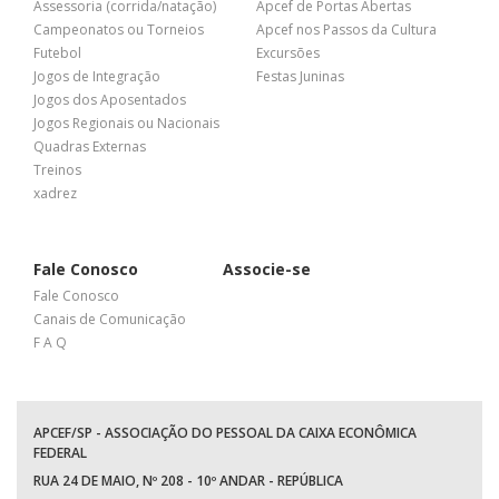
Assessoria (corrida/natação)
Apcef de Portas Abertas
Campeonatos ou Torneios
Apcef nos Passos da Cultura
Futebol
Excursões
Jogos de Integração
Festas Juninas
Jogos dos Aposentados
Jogos Regionais ou Nacionais
Quadras Externas
Treinos
xadrez
Fale Conosco
Associe-se
Fale Conosco
Canais de Comunicação
F A Q
APCEF/SP - ASSOCIAÇÃO DO PESSOAL DA CAIXA ECONÔMICA
FEDERAL
RUA 24 DE MAIO, Nº 208 - 10º ANDAR - REPÚBLICA