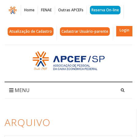
Página
Home
FENAE
Outras APCEFs
Reserva On-line
Arquivos
fila
Login
Atualização de Cadastro
Cadastrar Usuário-parente
virtual
|
Acessar
página
APCEF/SP
inicial
MENU
ARQUIVO