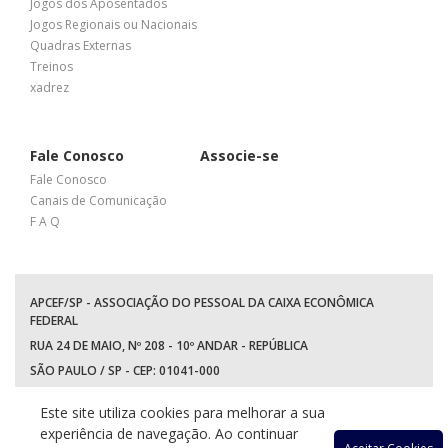
Jogos dos Aposentados
Jogos Regionais ou Nacionais
Quadras Externas
Treinos
xadrez
Fale Conosco
Associe-se
Fale Conosco
Canais de Comunicação
F A Q
APCEF/SP - ASSOCIAÇÃO DO PESSOAL DA CAIXA ECONÔMICA
FEDERAL
RUA 24 DE MAIO, Nº 208 - 10º ANDAR - REPÚBLICA
SÃO PAULO / SP - CEP: 01041-000
TEL: +55 (11) 3017-8300
Este site utiliza cookies para melhorar a sua
WhatsApp:
(11) 94597-5758
experiência de navegação. Ao continuar