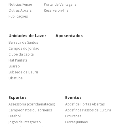
Notícias Fenae
Portal de Vantagens
Outras Apcefs
Reserva on-line
Publicações
Unidades de Lazer
Aposentados
Barraca de Santos
Campos do Jordão
Clube da capital
Flat Paulista
Suarão
Subsede de Bauru
Ubatuba
Esportes
Eventos
Assessoria (corrida/natação)
Apcef de Portas Abertas
Campeonatos ou Torneios
Apcef nos Passos da Cultura
Futebol
Excursões
Jogos de Integração
Festas Juninas