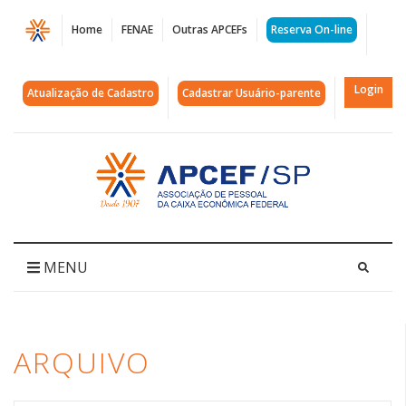
Página
Home
FENAE
Outras APCEFs
Reserva On-line
Arquivos
experiência
Login
Atualização de Cadastro
Cadastrar Usuário-parente
apcef
|
Acessar
página
APCEF/SP
inicial
MENU
ARQUIVO