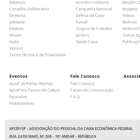
Balanços
Acordos Coletivos
Eleições 
Conselho Deliberativo
Campanha Nacional
Imagens
Diretoria
Defesa da Caixa
Vídeos
Entidade
Funcef
Notícias
Estatuto
Grupos de Trabalho
Notícias 
Missão
Jurídico
Outras A
Visão
Saúde Caixa
Publicaçõ
Valores
Termo de Uso e de Privacidade
Eventos
Fale Conosco
Associ
Apcef de Portas Abertas
Fale Conosco
Apcef nos Passos da Cultura
Canais de Comunicação
Excursões
F A Q
Festas Juninas
APCEF/SP - ASSOCIAÇÃO DO PESSOAL DA CAIXA ECONÔMICA FEDERAL
RUA 24 DE MAIO, Nº 208 - 10º ANDAR - REPÚBLICA