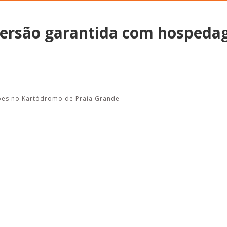
iversão garantida com hosped
Alerta: golpi
Aproveite a parceria da Apcef
WhatsApp e e
com o Sesi e invista em saúde
enviar falsa
e momentos de lazer!
sobre process
ações no Kartódromo de Praia Grande