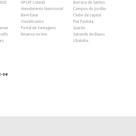
2026
APCEF Cidadã
Barraca de Santos
Atendimento Nutricional
Campos do Jordão
Bem-Estar
Clube da capital
Classificados
Flat Paulista
Fenae
Portal de Vantagens
Suarão
pcefs
Reserva on-line
Subsede de Bauru
es
Ubatuba
e-se