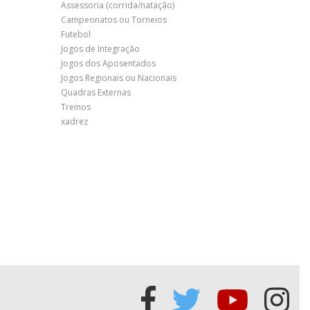
Assessoria (corrida/natação)
Campeonatos ou Torneios
Futebol
Jogos de Integração
Jogos dos Aposentados
Jogos Regionais ou Nacionais
Quadras Externas
Treinos
xadrez
Acessar
Acessar
Acessa
Ace