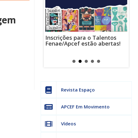
agem
Inscrições para o Talentos
stas usam
Cha
Fenae/Apcef estão abertas!
-mail para
ind
s mensagens
man
os judiciais
can
Revista Espaço
APCEF Em Movimento
Vídeos