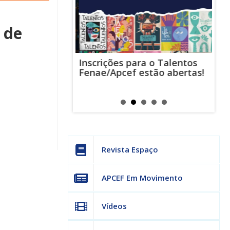
 de
Inscrições para o Talentos
stas usam
Cha
Fenae/Apcef estão abertas!
-mail para
ind
s mensagens
man
os judiciais
can
Revista Espaço
APCEF Em Movimento
Vídeos