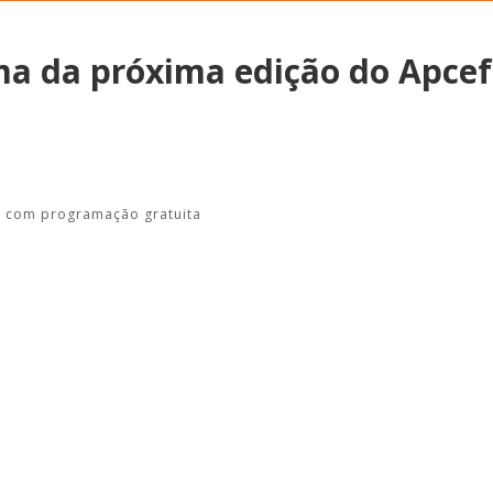
ma da próxima edição do Apcef
Alerta: golpi
Aproveite a parceria da Apcef
WhatsApp e e
com o Sesi e invista em saúde
enviar falsa
e momentos de lazer!
sobre process
e, com programação gratuita