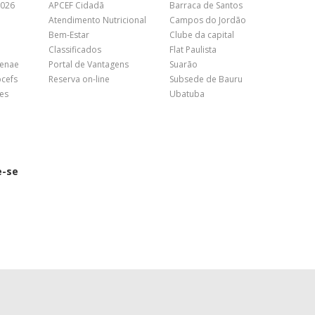
2026
APCEF Cidadã
Barraca de Santos
Atendimento Nutricional
Campos do Jordão
Bem-Estar
Clube da capital
Classificados
Flat Paulista
Fenae
Portal de Vantagens
Suarão
pcefs
Reserva on-line
Subsede de Bauru
es
Ubatuba
e-se