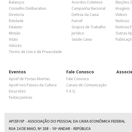
Balanços
Acordos Coletivos
Eleições 
Conselho Deliberativo
Campanha Nacional
Imagens
Diretoria
Defesa da Caixa
Vídeos
Entidade
Funcef
Notícias
Estatuto
Grupos de Trabalho
Notícias 
Missão
Jurídico
Outras A
Visão
Saúde Caixa
Publicaçõ
Valores
Termo de Uso e de Privacidade
Eventos
Fale Conosco
Associ
Apcef de Portas Abertas
Fale Conosco
Apcef nos Passos da Cultura
Canais de Comunicação
Excursões
F A Q
Festas Juninas
APCEF/SP - ASSOCIAÇÃO DO PESSOAL DA CAIXA ECONÔMICA FEDERAL
RUA 24 DE MAIO, Nº 208 - 10º ANDAR - REPÚBLICA