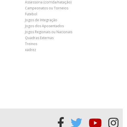
Assessoria (corrida/natação)
Campeonatos ou Torneios
Futebol
Jogos de Integração
Jogos dos Aposentados
Jogos Regionais ou Nacionais
Quadras Externas
Treinos
xadrez
Acessar
Acessar
Acessa
Ace