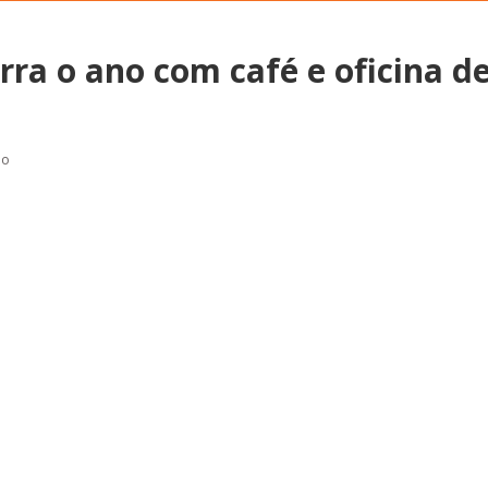
ra o ano com café e oficina de
Esporte em movimento:
Alerta: golpi
confira os treinos esportivos
WhatsApp e e
ão
oferecidos pela Apcef/SP
enviar falsa
sobre process