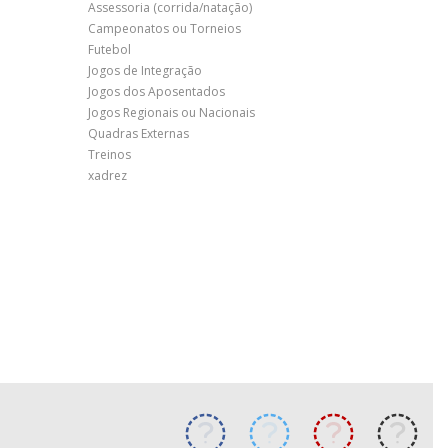
Assessoria (corrida/natação)
Campeonatos ou Torneios
Futebol
Jogos de Integração
Jogos dos Aposentados
Jogos Regionais ou Nacionais
Quadras Externas
Treinos
xadrez
Acessar
Acessar
Acessa
Ace