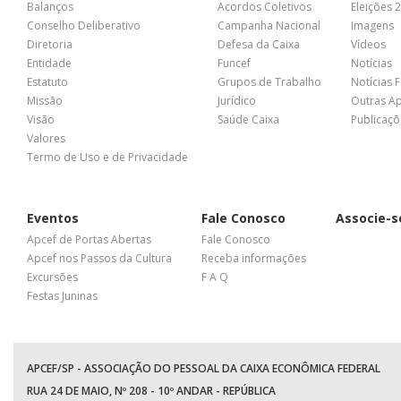
Balanços
Acordos Coletivos
Eleições 
Conselho Deliberativo
Campanha Nacional
Imagens
Diretoria
Defesa da Caixa
Vídeos
Entidade
Funcef
Notícias
Estatuto
Grupos de Trabalho
Notícias 
Missão
Jurídico
Outras A
Visão
Saúde Caixa
Publicaçõ
Valores
Termo de Uso e de Privacidade
Eventos
Fale Conosco
Associe-s
Apcef de Portas Abertas
Fale Conosco
Apcef nos Passos da Cultura
Receba informações
Excursões
F A Q
Festas Juninas
APCEF/SP - ASSOCIAÇÃO DO PESSOAL DA CAIXA ECONÔMICA FEDERAL
RUA 24 DE MAIO, Nº 208 - 10º ANDAR - REPÚBLICA