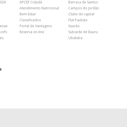
2026
APCEF Cidadã
Barraca de Santos
Atendimento Nutricional
Campos do Jordão
Bem-Estar
Clube da capital
Classificados
Flat Paulista
Fenae
Portal de Vantagens
Suarão
pcefs
Reserva on-line
Subsede de Bauru
es
Ubatuba
e